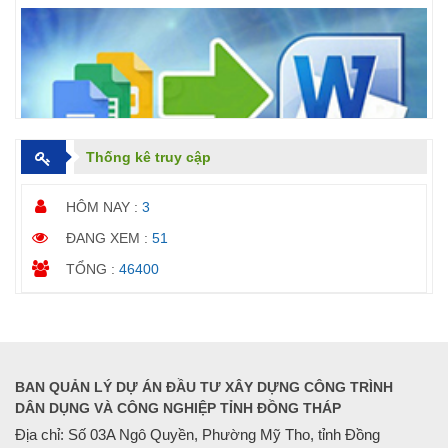
Thống kê truy cập
HÔM NAY :
3
ĐANG XEM :
5
1
TỔNG :
4
6
4
0
0
BAN QUẢN LÝ DỰ ÁN ĐẦU TƯ XÂY DỰNG CÔNG TRÌNH
DÂN DỤNG VÀ CÔNG NGHIỆP TỈNH ĐỒNG THÁP
Địa chỉ: Số 03A Ngô Quyền, Phường Mỹ Tho, tỉnh Đồng